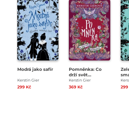
Modrá jako safír
Pomněnka: Co
Zel
drží svět
sma
pohromadě
Kerstin Gier
Kerstin Gier
Kers
299 Kč
369 Kč
299