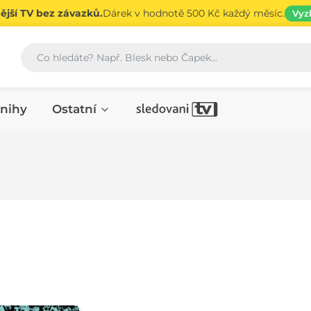
jší TV bez závazků.
Dárek v hodnotě 500 Kč každý měsíc.
Vyz
Vyhledávání
nihy
Ostatní