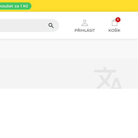
koušet za 1 Kč
0
PŘIHLÁSIT
KOŠÍK