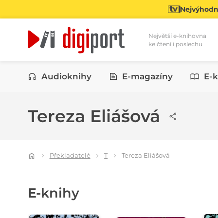
Nejvýhodně
Největší e-knihovna
ke čtení i poslechu
Kategorie
Audioknihy
E-magazíny
E-k
Tereza Eliášová
Překladatelé
T
Tereza Eliášová
E-knihy