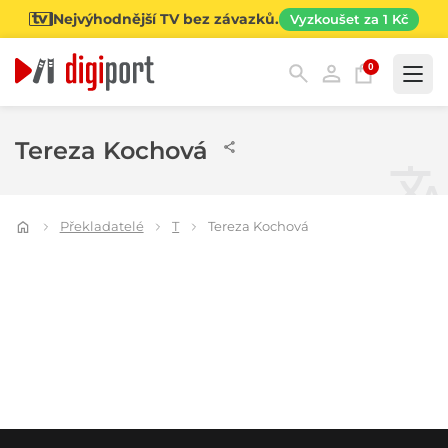
Nejvýhodnější TV bez závazků.
Vyzkoušet za 1 Kč
0
Kategorie
Tereza Kochová
Překladatelé
T
Tereza Kochová