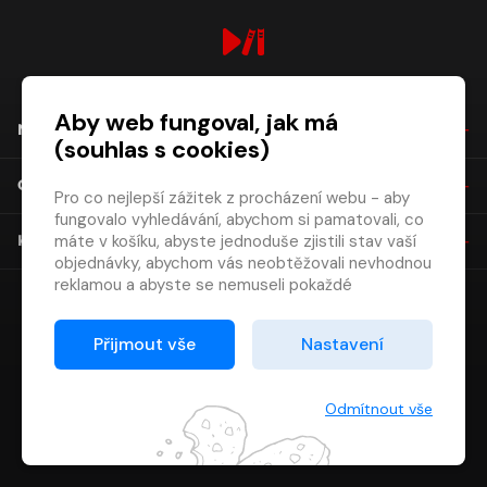
digiport.cz © 2026
Aby web fungoval, jak má
NÁKUP
(souhlas s cookies)
O SPOLEČNOSTI
Pro co nejlepší zážitek z procházení webu - aby
fungovalo vyhledávání, abychom si pamatovali, co
máte v košíku, abyste jednoduše zjistili stav vaší
KONTAKT
objednávky, abychom vás neobtěžovali nevhodnou
reklamou a abyste se nemuseli pokaždé
přihlašovat.
Proto od vás potřebujeme souhlas se
Přijmout vše
Nastavení
zpracováním souborů cookies
, tj. malých souborů,
které se dočasně ukládají ve vašem prohlížeči.
Děkujeme, že nám ho dáte a pomůžete nám tak
Odmítnout vše
web zlepšovat.