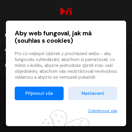
digiport.cz © 2026
Aby web fungoval, jak má
NÁKUP
(souhlas s cookies)
O SPOLEČNOSTI
Pro co nejlepší zážitek z procházení webu - aby
fungovalo vyhledávání, abychom si pamatovali, co
máte v košíku, abyste jednoduše zjistili stav vaší
KONTAKT
objednávky, abychom vás neobtěžovali nevhodnou
reklamou a abyste se nemuseli pokaždé
přihlašovat.
Proto od vás potřebujeme souhlas se
Přijmout vše
Nastavení
zpracováním souborů cookies
, tj. malých souborů,
které se dočasně ukládají ve vašem prohlížeči.
Děkujeme, že nám ho dáte a pomůžete nám tak
Odmítnout vše
web zlepšovat.