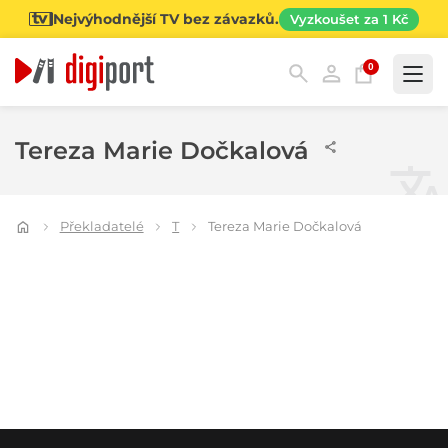
Nejvýhodnější TV bez závazků.
Vyzkoušet za 1 Kč
0
Kategorie
Tereza Marie Dočkalová
Překladatelé
T
Tereza Marie Dočkalová