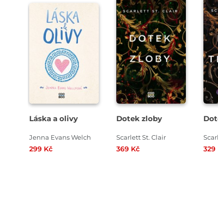
Láska a olivy
Dotek zloby
Dot
Jenna Evans Welch
Scarlett St. Clair
Scarl
299 Kč
369 Kč
329