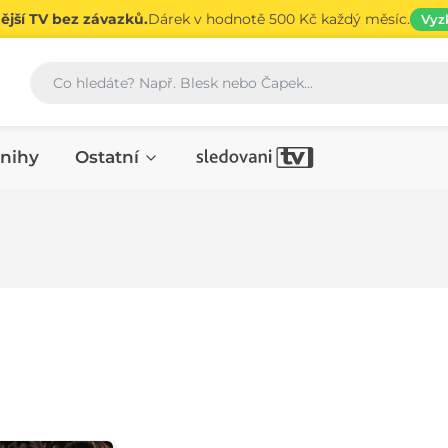
jší TV bez závazků.
Dárek v hodnotě 500 Kč každý měsíc.
Vyz
Vyhledávání
nihy
Ostatní