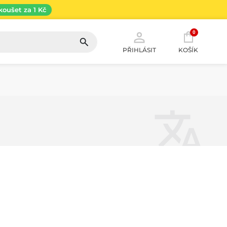
koušet za 1 Kč
0
PŘIHLÁSIT
KOŠÍK