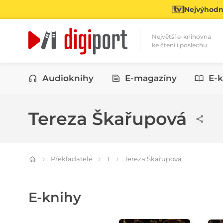
Nejvýhodně
Největší e-knihovna
ke čtení i poslechu
Kategorie
Audioknihy
E-magazíny
E-k
Tereza Škařupová
Překladatelé
T
Tereza Škařupová
E-knihy