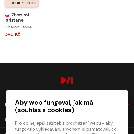
Život mi
pristane
Sharon Stone
349 Kč
digiport.cz © 2026
Aby web fungoval, jak má
NÁKUP
(souhlas s cookies)
O SPOLEČNOSTI
Pro co nejlepší zážitek z procházení webu - aby
fungovalo vyhledávání, abychom si pamatovali, co