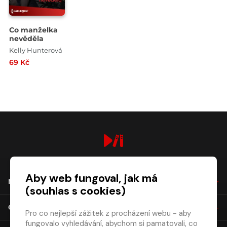
Co manželka
nevěděla
Kelly Hunterová
69 Kč
digiport.cz © 2026
Aby web fungoval, jak má
NÁKUP
(souhlas s cookies)
O SPOLEČNOSTI
Pro co nejlepší zážitek z procházení webu - aby
fungovalo vyhledávání, abychom si pamatovali, co