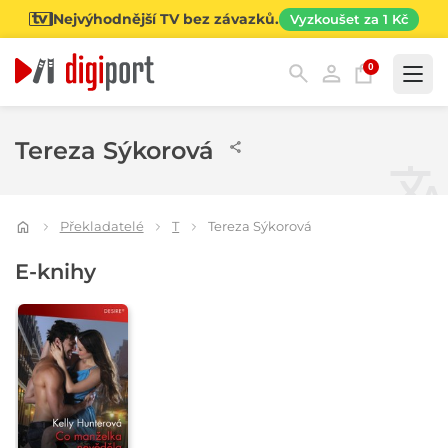
Nejvýhodnější TV bez závazků.
Vyzkoušet za 1 Kč
0
Kategorie
Tereza Sýkorová
Překladatelé
T
Tereza Sýkorová
E-knihy