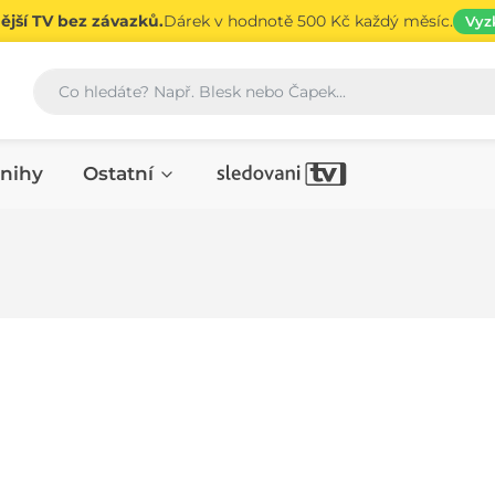
jší TV bez závazků.
Dárek v hodnotě 500 Kč každý měsíc.
Vyz
Vyhledávání
nihy
Ostatní