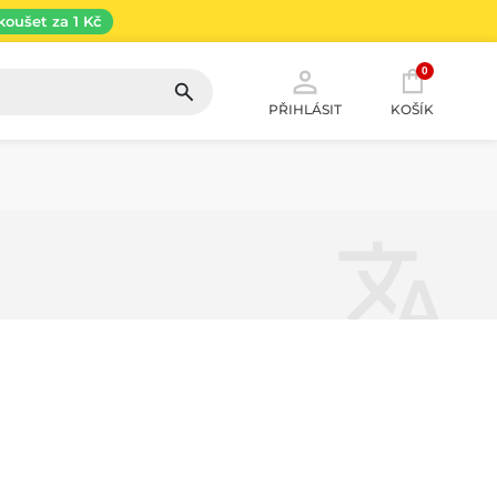
koušet za 1 Kč
0
PŘIHLÁSIT
KOŠÍK