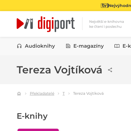
Nejvýhodně
Největší e-knihovna
ke čtení i poslechu
Kategorie
Audioknihy
E-magazíny
E-k
Tereza Vojtíková
Překladatelé
T
Tereza Vojtíková
E-knihy