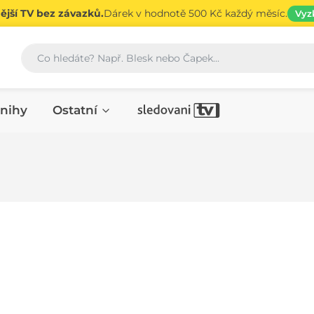
jší TV bez závazků.
Dárek v hodnotě 500 Kč každý měsíc.
Vyz
Vyhledávání
nihy
Ostatní