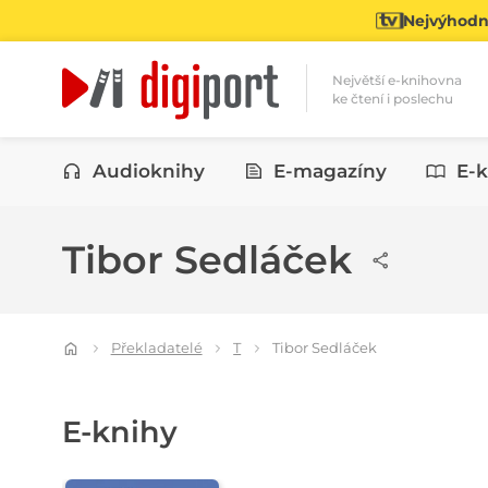
Nejvýhodně
Největší e-knihovna
ke čtení i poslechu
Kategorie
Audioknihy
E-magazíny
E-k
Tibor Sedláček
Překladatelé
T
Tibor Sedláček
E-knihy