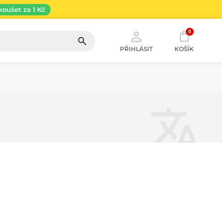
koušet za 1 Kč
0
PŘIHLÁSIT
KOŠÍK