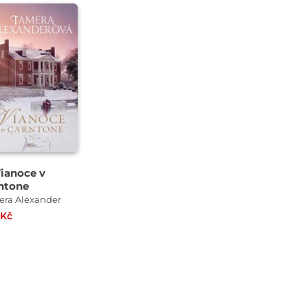
ianoce v
ntone
ra Alexander
 Kč