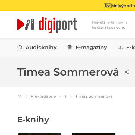
Nejvýhodně
Největší e-knihovna
ke čtení i poslechu
Kategorie
Audioknihy
E-magazíny
E-k
Timea Sommerová
Překladatelé
T
Timea Sommerová
E-knihy