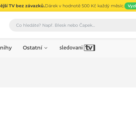
jší TV bez závazků.
Dárek v hodnotě 500 Kč každý měsíc.
Vyz
Vyhledávání
nihy
Ostatní