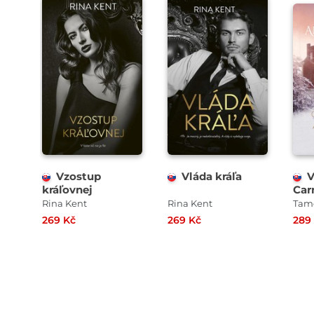
Vzostup
Vláda kráľa
V
kráľovnej
Car
Rina Kent
Rina Kent
Tame
269 Kč
269 Kč
289