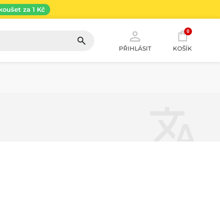
koušet za 1 Kč
0
PŘIHLÁSIT
KOŠÍK