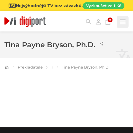
Nejvýhodnější TV bez závazků.
Vyzkoušet za 1 Kč
0
Kategorie
Tina Payne Bryson, Ph.D.
Překladatelé
T
Tina Payne Bryson, Ph.D.