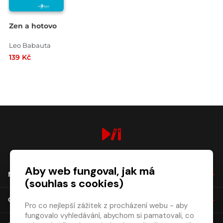
Zen a hotovo
Leo Babauta
139 Kč
digiport.cz © 2026
Aby web fungoval, jak má
NÁKUP
(souhlas s cookies)
O SPOLEČNOSTI
Pro co nejlepší zážitek z procházení webu - aby
fungovalo vyhledávání, abychom si pamatovali, co