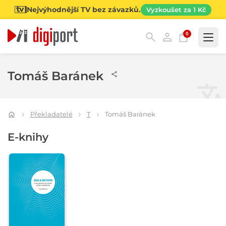
Nejvýhodnější TV bez závazků.
Vyzkoušet za 1 Kč
0
Kategorie
Tomáš Baránek
Překladatelé
T
Tomáš Baránek
E-knihy