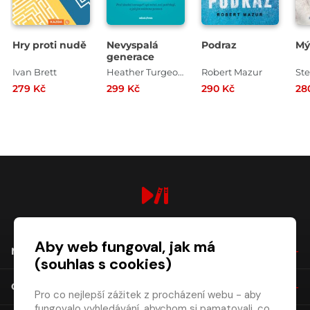
Hry proti nudě
Nevyspalá
Podraz
Mý
generace
Ivan Brett
Heather Turgeon , Iva doc Příhodová
Robert Mazur
St
279 Kč
299 Kč
290 Kč
28
digiport.cz © 2026
Aby web fungoval, jak má
NÁKUP
(souhlas s cookies)
O SPOLEČNOSTI
Pro co nejlepší zážitek z procházení webu - aby
fungovalo vyhledávání, abychom si pamatovali, co