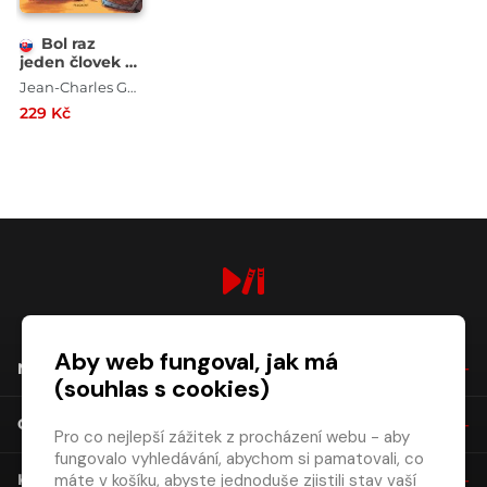
Bol raz
jeden človek -
Staroveký Rím
Jean-Charles Gaudin
229 Kč
digiport.cz © 2026
Aby web fungoval, jak má
NÁKUP
(souhlas s cookies)
O SPOLEČNOSTI
Pro co nejlepší zážitek z procházení webu - aby
fungovalo vyhledávání, abychom si pamatovali, co
máte v košíku, abyste jednoduše zjistili stav vaší
KONTAKT