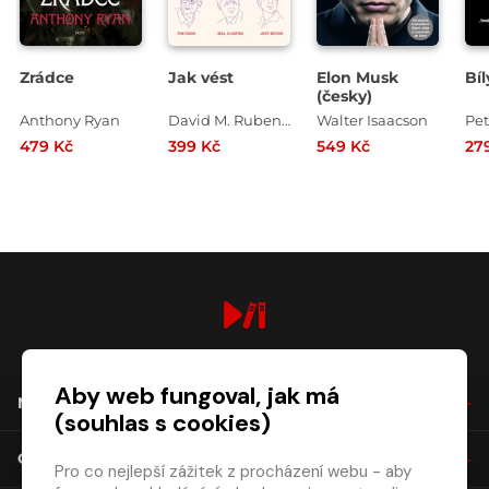
Zrádce
Jak vést
Elon Musk
Bíl
(česky)
Anthony Ryan
David M. Rubenstein
Walter Isaacson
Pet
479 Kč
399 Kč
549 Kč
27
digiport.cz © 2026
Aby web fungoval, jak má
NÁKUP
(souhlas s cookies)
O SPOLEČNOSTI
Pro co nejlepší zážitek z procházení webu - aby