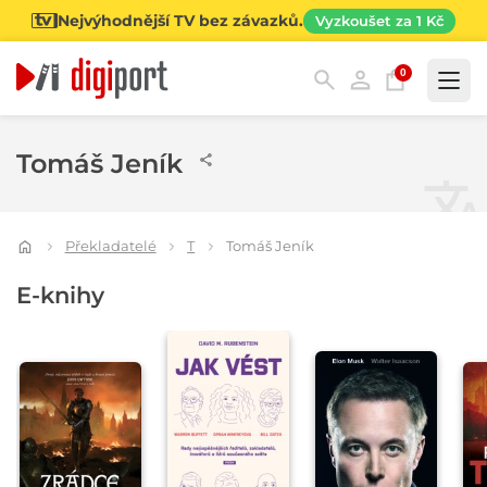
Nejvýhodnější TV bez závazků.
Vyzkoušet za 1 Kč
0
Kategorie
Tomáš Jeník
Překladatelé
T
Tomáš Jeník
E-knihy