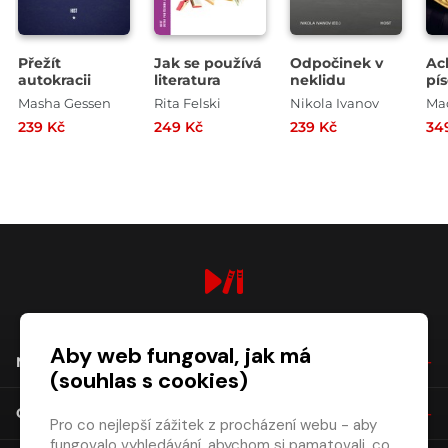
Přežít
Jak se používá
Odpočinek v
Ac
autokracii
literatura
neklidu
pí
Masha Gessen
Rita Felski
Nikola Ivanov
Mad
239 Kč
249 Kč
239 Kč
34
digiport.cz © 2026
Aby web fungoval, jak má
NÁKUP
(souhlas s cookies)
O SPOLEČNOSTI
Pro co nejlepší zážitek z procházení webu - aby
fungovalo vyhledávání, abychom si pamatovali, co