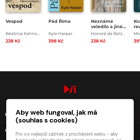
Vespod
Pád Říma
Neznámé
Kv
veledílo a jiné
re
prózy
kv
Béatrice Kahnová
Kyle Harper
Honoré de Balzac
Mi
po
238 Kč
398 Kč
238 Kč
39
zm
digiport.cz © 2026
Aby web fungoval, jak má
NÁKUP
(souhlas s cookies)
O SPOLEČNOSTI
Pro co nejlepší zážitek z procházení webu - aby