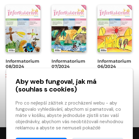
Informatorium
Informatorium
Informatorium
08/2024
07/2024
06/2024
28 Kč
28 Kč
28 Kč
Aby web fungoval, jak má
(souhlas s cookies)
NAČÍST DALŠÍ…
Pro co nejlepší zážitek z procházení webu - aby
fungovalo vyhledávání, abychom si pamatovali, co
1
2
6
máte v košíku, abyste jednoduše zjistili stav vaší
objednávky, abychom vás neobtěžovali nevhodnou
reklamou a abyste se nemuseli pokaždé
přihlašovat.