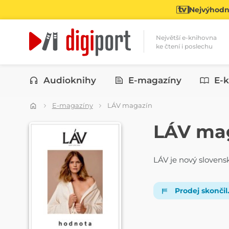
Nejvýhodně
Největší e-knihovna
ke čtení i poslechu
Kategorie
Audioknihy
E-magazíny
E-k
E-magazíny
LÁV magazín
ČASOPIS
LÁV ma
LÁV je nový slovens
Prodej skončil