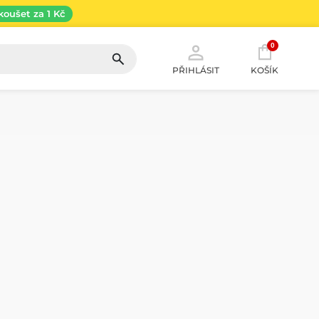
koušet za 1 Kč
0
PŘIHLÁSIT
KOŠÍK