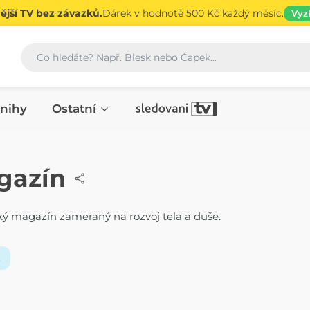
jší TV bez závazků.
Dárek v hodnotě 500 Kč každý měsíc.
Vyz
Vyhledávání
nihy
Ostatní
gazín
ký magazín zameraný na rozvoj tela a duše.
.