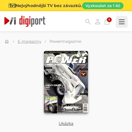
Nejvýhodnější TV bez závazků.
Vyzkoušet za 1 Kč
0
Kategorie
E-magazíny
Powermagazine
Ukázka