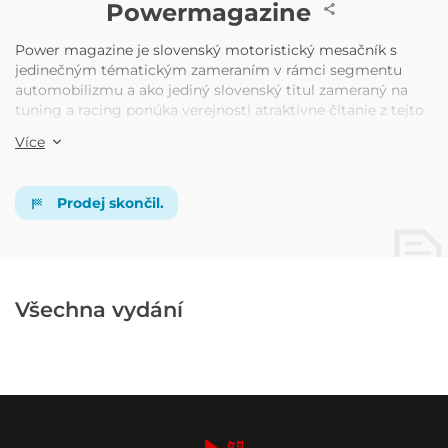
ČASOPIS
Powermagazine
Power magazine je slovenský motoristický mesačník s
jedinečným tématickým zameraním v rámci segmentu
automobilizmu a ako jediný slovenský titul zameraný na
tuning a racing ponúka verejnosti atraktívne čítanie z tejto
oblasti.
Více
Prodej skončil.
Všechna vydání