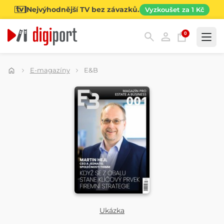
Nejvýhodnější TV bez závazků.
Vyzkoušet za 1 Kč
0
Kategorie
E-magazíny
E&B
Ukázka