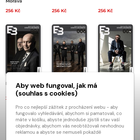
Morava
256 Kč
256 Kč
256 Kč
E&B 1/2023
E&B 6/2022
E&B 5/2022
Aby web fungoval, jak má
(souhlas s cookies)
256 Kč
149 Kč
149 Kč
Pro co nejlepší zážitek z procházení webu - aby
fungovalo vyhledávání, abychom si pamatovali, co
NAČÍST DALŠÍ…
máte v košíku, abyste jednoduše zjistili stav vaší
objednávky, abychom vás neobtěžovali nevhodnou
reklamou a abyste se nemuseli pokaždé
1
2
přihlašovat.