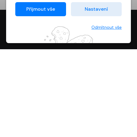
Proto od vás potřebujeme souhlas se
Přijmout vše
Nastavení
zpracováním souborů cookies
, tj. malých souborů,
které se dočasně ukládají ve vašem prohlížeči.
Děkujeme, že nám ho dáte a pomůžete nám tak
Odmítnout vše
web zlepšovat.
digiport.cz © 2026
NÁKUP
O SPOLEČNOSTI
KONTAKT