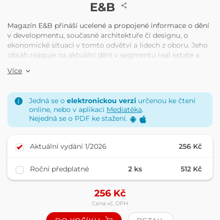
ČASOPIS
E&B
Magazín E&B přináší ucelené a propojené informace o dění
v developmentu, současné architektuře či designu, o
ekonomické situaci v tomto odvětví a lidech z oboru. Jeho
obsah reaguje na aktuální dění v segmentu real estate a
ekonomiky. Výjimečný koncept magazínu je postaven na
Více
přímém zapojení odborníků z řad významných institucí,
státní správy, předních developerských společností,
významných architektů a designérů, představitelů byznysu,
Jedná se o
elektronickou verzi
určenou ke čtení
finančních institucí nebo odborné veřejnosti. Cílovou
online, nebo v aplikaci
Mediatéka
.
skupinou jsou developeři v ČR a na Slovensku, významné
Nejedná se o PDF ke stažení.
advokátní kanceláře, architekti, designéři, top
management, obchodní komory a velvyslanectví, vybrané
instituce státní správy a municipalit.
Aktuální vydání 1/2026
256 Kč
Roční předplatné
2 ks
512 Kč
256
Kč
Cena vč. DPH