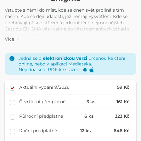
Vstupte s námi do míst, kde se onen svět prolíná s tím
naším. Kde se dějí události, jež nemají vysvětlení. Kde se
odehrávají přísně střežená jednání těch nejmocnějších...
Časopis ENIGMA vás vtáhne do víru rozmanitých záhad a
mystérií! Představujeme skutečné projevy paranormálních
Více
jevů, svědectví o UFO a nadpřirozené schopnosti lidí z
různých koutů světa. Odhalujeme tvory, kteří by neměli
existovat a konspirační teorie, jež možná rozkrývají
Jedná se o
elektronickou verzi
určenou ke čtení
skutečnou pravdu o našem světě. To vše a mnohem více
online, nebo v aplikaci
Mediatéka
.
naleznete každý měsíc na 108 strhujících stranách ENIGMY,
Nejedná se o PDF ke stažení.
nejčtenějšího časopisu o záhadách na českém trhu!
Přinášíme články, o kterých budete přemýšlet ještě
dlouho...
Aktuální vydání 9/2026
59 Kč
Čtvrtletní předplatné
3 ks
161 Kč
Půlroční předplatné
6 ks
323 Kč
Roční předplatné
12 ks
646 Kč