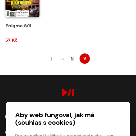
Enigma 8/11
57 Kč
1
8
9
digiport.cz © 2026
Aby web fungoval, jak má
NÁKUP
(souhlas s cookies)
O SPOLEČNOSTI