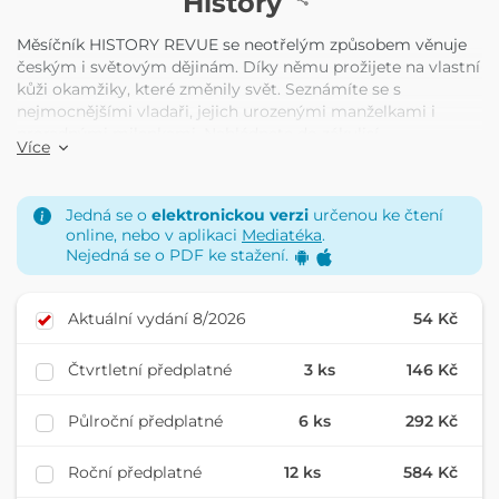
History
Měsíčník HISTORY REVUE se neotřelým způsobem věnuje
českým i světovým dějinám. Díky němu prožijete na vlastní
kůži okamžiky, které změnily svět. Seznámíte se s
nejmocnějšími vladaři, jejich urozenými manželkami i
proradnými milenkami. Nahlédnete do zákulisí
Více
panovnických ložnic a míst, kde úřadovali proslulí intrikáni.
Budete prchat před řinčením zbraní, duněním děl i
nesnesitelnými křiklouny. Poznáte legendární válečníky
Jedná se o
elektronickou verzi
určenou ke čtení
nebo smolaře, jimž nevyšel geniální plán. A konečně budete
online, nebo v aplikaci
Mediatéka
.
tajit dech nad polozapomenutými událostmi i fakty, které
Nejedná se o PDF ke stažení.
chtěl někdo úmyslně zamlčet. Pro HISTORY REVUE
jednoduše není tabu žádné téma ani období.
Aktuální vydání 8/2026
54 Kč
Čtvrtletní předplatné
3 ks
146 Kč
Půlroční předplatné
6 ks
292 Kč
Roční předplatné
12 ks
584 Kč