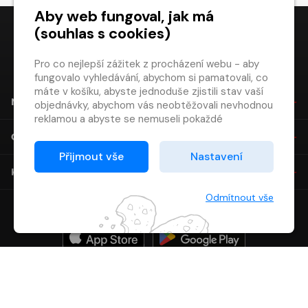
Aby web fungoval, jak má
(souhlas s cookies)
Pro co nejlepší zážitek z procházení webu - aby
digiport.cz © 2026
fungovalo vyhledávání, abychom si pamatovali, co
máte v košíku, abyste jednoduše zjistili stav vaší
NÁKUP
objednávky, abychom vás neobtěžovali nevhodnou
reklamou a abyste se nemuseli pokaždé
přihlašovat.
O SPOLEČNOSTI
Proto od vás potřebujeme souhlas se
Přijmout vše
Nastavení
zpracováním souborů cookies
, tj. malých souborů,
KONTAKT
které se dočasně ukládají ve vašem prohlížeči.
Děkujeme, že nám ho dáte a pomůžete nám tak
Odmítnout vše
web zlepšovat.