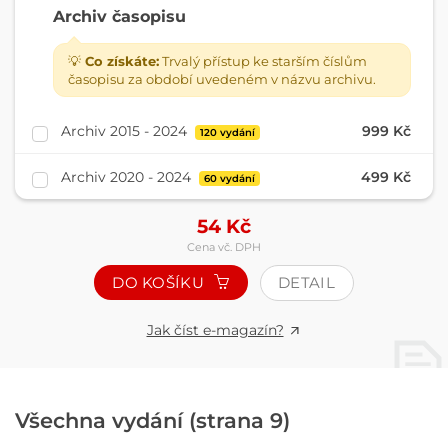
Archiv časopisu
💡
Co získáte:
Trvalý přístup ke starším číslům
časopisu za období uvedeném v názvu archivu.
Archiv 2015 - 2024
999 Kč
120 vydání
Archiv 2020 - 2024
499 Kč
60 vydání
54
Kč
Cena vč. DPH
DO KOŠÍKU
DETAIL
Jak číst e-magazín?
Všechna vydání (strana 9)