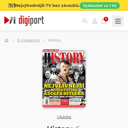
Nejvýhodnější TV bez závazků.
Vyzkoušet za 1 Kč
0
Kategorie
E-magazíny
History
Ukázka
ČASOPIS