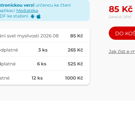
ktronickou verzi
určenou ke čtení
ce. Svět myslivosti se opírá o redakční radu tvořenou řadou
85
Kč
aplikaci
Mediatéka
.
íků. Redakce Světa myslivosti též spolupracuje s lesnickými
DF ke stažení.
Cena vč. DPH
 státními institucemi a soukromými subjekty.
DO KO
ání svet myslivosti 2026 08
85 Kč
ředplatné
3 ks
265 Kč
Jak číst e-
dplatné
6 ks
525 Kč
atné
12 ks
1000 Kč