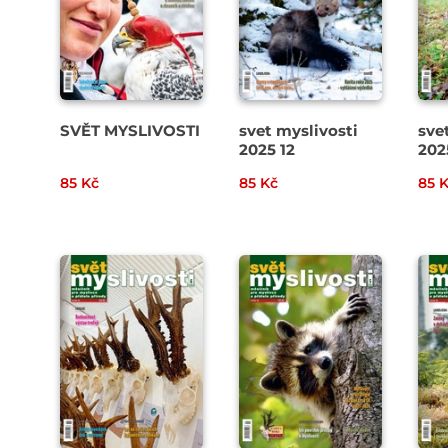
SVĚT MYSLIVOSTI
svet myslivosti
sve
2025 12
202
85 Kč
85 Kč
85 