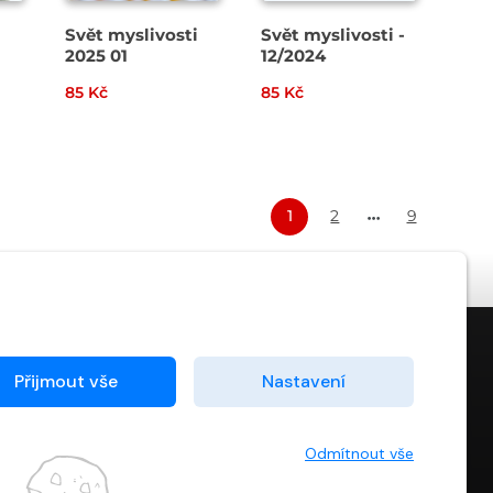
Svět myslivosti
Svět myslivosti -
2025 01
12/2024
85 Kč
85 Kč
1
2
9
Přijmout vše
Nastavení
KONTAKT
info@digiport.cz
Odmítnout vše