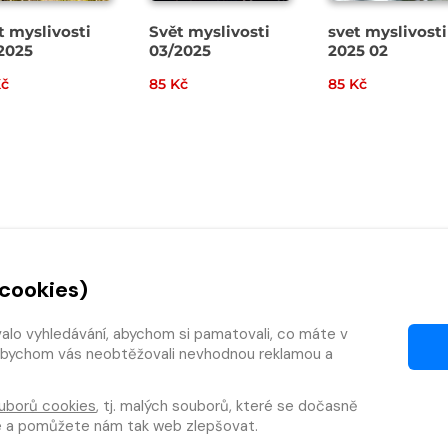
t myslivosti
Svět myslivosti
svet myslivosti
2025
03/2025
2025 02
Kč
85 Kč
85 Kč
 cookies)
valo vyhledávání, abychom si pamatovali, co máte v
y, abychom vás neobtěžovali nevhodnou reklamou a
O SPOLEČNOSTI
uborů cookies
, tj. malých souborů, které se dočasně
O nás
te a pomůžete nám tak web zlepšovat.
Kontakty