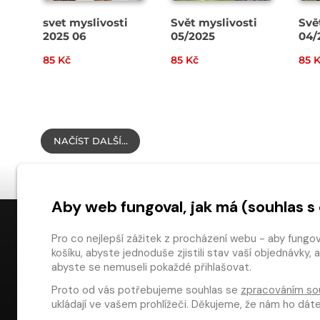
svet myslivosti
Svět myslivosti
Svě
2025 06
05/2025
04/
85 Kč
85 Kč
85 
NAČÍST DALŠÍ…
Aby web fungoval, jak má (souhlas s
Pro co nejlepší zážitek z procházení webu - aby fungo
košíku, abyste jednoduše zjistili stav vaší objednávk
NÁKUP
abyste se nemuseli pokaždé přihlašovat.
Proto od vás potřebujeme souhlas se
zpracováním so
Časté dotazy
ukládají ve vašem prohlížeči. Děkujeme, že nám ho dá
Platba