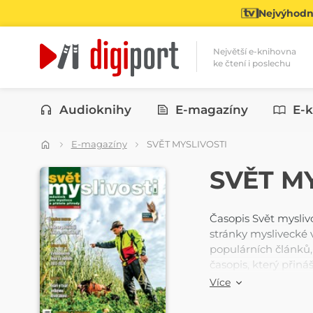
Nejvýhodně
Největší e-knihovna
ke čtení i poslechu
Kategorie
Audioknihy
E-magazíny
E-k
E-magazíny
SVĚT MYSLIVOSTI
ČASOPIS
SVĚT M
Časopis Svět myslivo
stránky myslivecké 
populárních článků, 
časopis, který přiná
lovecké kynologie, 
Více
zahraničních myslive
doplňují fotografie