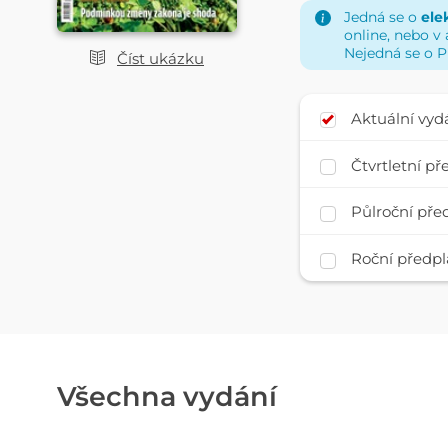
Jedná se o
ele
studiu Lesnické prá
online, nebo v 
mysliveckých odborn
Nejedná se o P
Číst ukázku
výzkumnými ústavy,
Aktuální vyd
Čtvrtletní p
Půlroční pře
Roční předpl
Všechna vydání