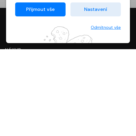
Proto od vás potřebujeme souhlas se
Přijmout vše
Nastavení
zpracováním souborů cookies
, tj. malých souborů,
které se dočasně ukládají ve vašem prohlížeči.
Děkujeme, že nám ho dáte a pomůžete nám tak
Odmítnout vše
web zlepšovat.
digiport.cz © 2026
NÁKUP
O SPOLEČNOSTI
KONTAKT