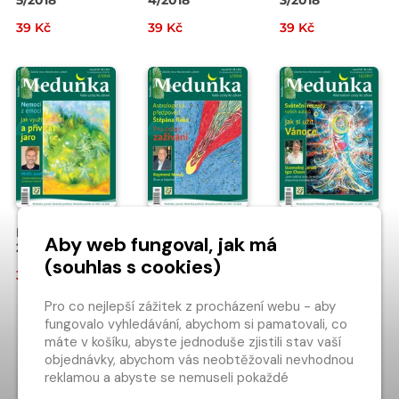
39 Kč
39 Kč
39 Kč
Meduňka
Meduňka
Meduňka
Aby web fungoval, jak má
2/2018
1/2018
12/2017
(souhlas s cookies)
39 Kč
39 Kč
39 Kč
Pro co nejlepší zážitek z procházení webu - aby
fungovalo vyhledávání, abychom si pamatovali, co
NAČÍST DALŠÍ…
máte v košíku, abyste jednoduše zjistili stav vaší
objednávky, abychom vás neobtěžovali nevhodnou
1
4
5
6
reklamou a abyste se nemuseli pokaždé
přihlašovat.