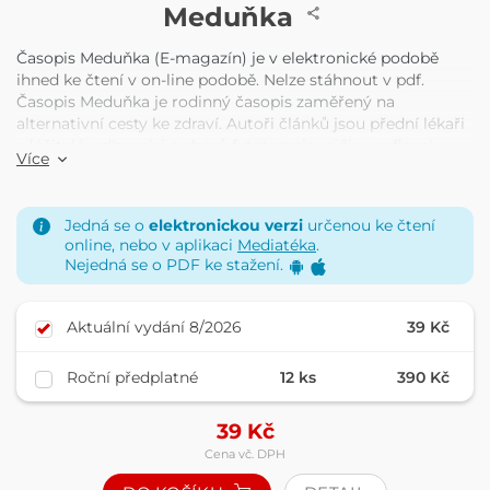
ČASOPIS
Meduňka
Časopis Meduňka (E-magazín) je v elektronické podobě
ihned ke čtení v on-line podobě. Nelze stáhnout v pdf.
Časopis Meduňka je rodinný časopis zaměřený na
alternativní cesty ke zdraví. Autoři článků jsou přední lékaři
a léčitelé, odborníci z oborů fytoterapie, výživy, reflexní
Více
terapie, psychoterapie, astromedicíny, homeopatie a
dalších. Cílem časopisu je nacházet nové náměty, či
poskytnout čtenářům možnost pohlédnout na probíraná
Jedná se o
elektronickou verzi
určenou ke čtení
témata z různých úhlů. Každý si nejde tu svoji cestu ke
online, nebo v aplikaci
Mediatéka
.
zdraví.
Nejedná se o PDF ke stažení.
Aktuální vydání 8/2026
39 Kč
Roční předplatné
12 ks
390 Kč
39
Kč
Cena vč. DPH