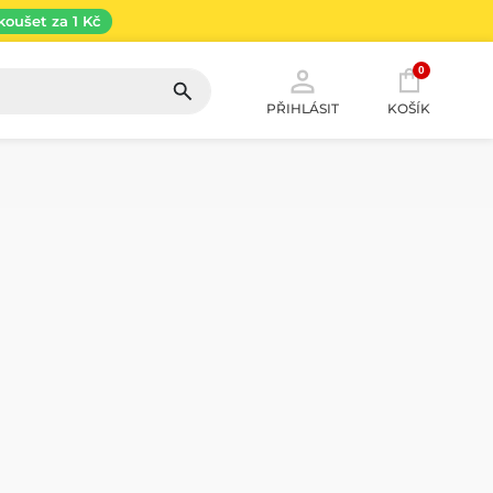
koušet za 1 Kč
0
PŘIHLÁSIT
KOŠÍK