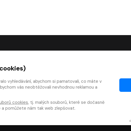
O SPOLEČNOSTI
 cookies)
O nás
Kontakty
valo vyhledávání, abychom si pamatovali, co máte v
y, abychom vás neobtěžovali nevhodnou reklamou a
mínky
Články
 smlouvy
Pro vydavatele
uborů cookies
, tj. malých souborů, které se dočasně
zy
Pro firmy
te a pomůžete nám tak web zlepšovat.
téka
Osobní údaje
|
Cookies