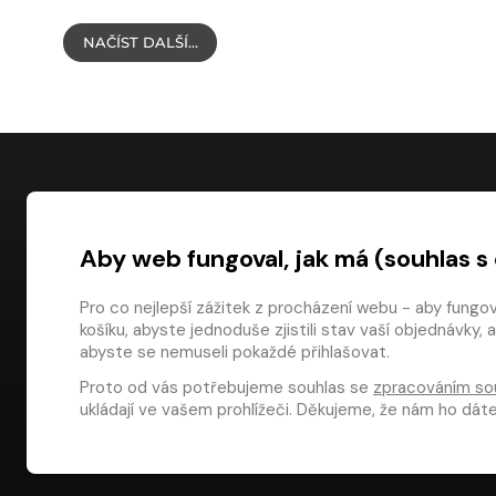
NAČÍST DALŠÍ…
NÁKUP
Aby web fungoval, jak má (souhlas s
Časté dotazy
Platba
Pro co nejlepší zážitek z procházení webu - aby fungo
košíku, abyste jednoduše zjistili stav vaší objednávk
Obchodní pod
digiport.cz © 2026
abyste se nemuseli pokaždé přihlašovat.
Odstoupení od
Proto od vás potřebujeme souhlas se
zpracováním so
Dárkové pouka
ukládají ve vašem prohlížeči. Děkujeme, že nám ho dá
Aplikace Media