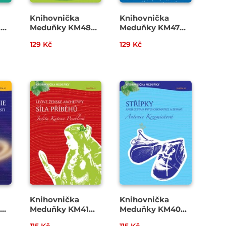
Knihovnička
Knihovnička
9
Meduňky KM48
Meduňky KM47
Nejlepší je
Šišinka, okno do
129 Kč
129 Kč
domácí - výrobky
božího internetu -
pro zdraví, krásu a
Anna Strunecká
čistotu - Markéta
Vopičková
Cipprová
Knihovnička
Knihovnička
Meduňky KM41
Meduňky KM40
ie,
Léčivé ženské
Střípky aneb