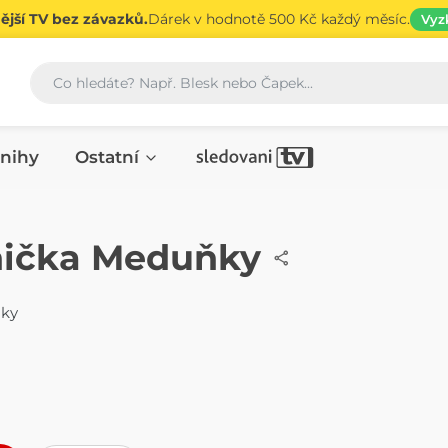
jší TV bez závazků.
Dárek v hodnotě 500 Kč každý měsíc.
Vyz
Vyhledávání
nihy
Ostatní
nička Meduňky
ňky