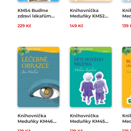
KM54 Buďme
Knihovnička
Kni
zdraví lékařům
Meduňky KM52
Med
navzdory III -
Obyčejná kniha o
Efe
229 Kč
149 Kč
139 
MUDr. Ludmila
věcech
dom
Eleková
neobyčejných -
zah
Milena Králová
ros
zby
Vop
Cip
Knihovnička
Knihovnička
Kni
Meduňky KM46
Meduňky KM45
Me
Léčebné obrazce -
Děti nového
Buď