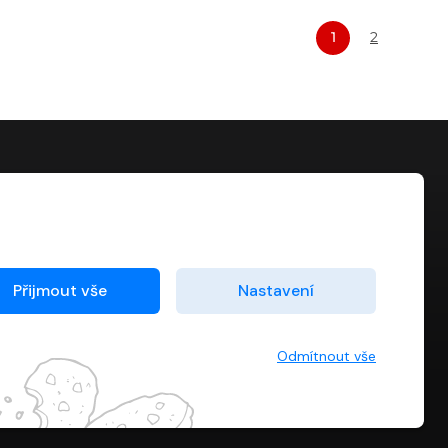
1
2
KONTAKT
info@digiport.cz
Přijmout vše
Nastavení
Odmítnout vše