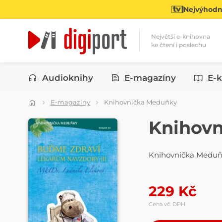
Nejvýhodně
Největší e-knihovna
ke čtení i poslechu
Kategorie
Audioknihy
E-magazíny
E-k
E-magazíny
Knihovnička Meduňky
ČASOPIS
Knihov
Knihovnička Medu
229
Kč
Cena vč. DPH