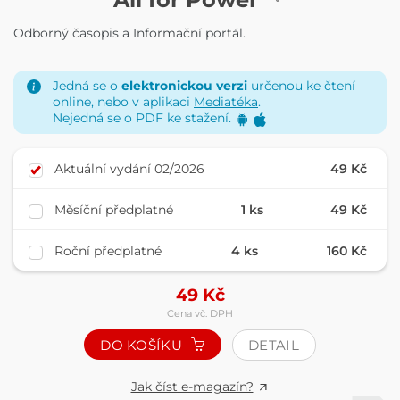
Odborný časopis a Informační portál.
Jedná se o
elektronickou verzi
určenou ke čtení
online, nebo v aplikaci
Mediatéka
.
Nejedná se o PDF ke stažení.
Aktuální vydání 02/2026
49 Kč
Měsíční předplatné
1 ks
49 Kč
Roční předplatné
4 ks
160 Kč
49
Kč
Cena vč. DPH
DO KOŠÍKU
DETAIL
Jak číst e-magazín?