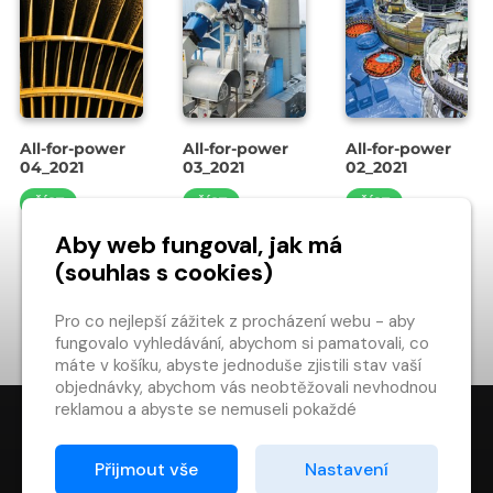
All-for-power
All-for-power
All-for-power
04_2021
03_2021
02_2021
ČÍST
ČÍST
ČÍST
Aby web fungoval, jak má
(souhlas s cookies)
NAČÍST DALŠÍ…
Pro co nejlepší zážitek z procházení webu - aby
1
2
4
fungovalo vyhledávání, abychom si pamatovali, co
máte v košíku, abyste jednoduše zjistili stav vaší
objednávky, abychom vás neobtěžovali nevhodnou
reklamou a abyste se nemuseli pokaždé
přihlašovat.
Proto od vás potřebujeme souhlas se
Přijmout vše
Nastavení
zpracováním souborů cookies
, tj. malých souborů,