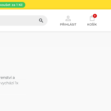
koušet za 1 Kč
0
PŘIHLÁSIT
KOŠÍK
renství a
vychází 1x