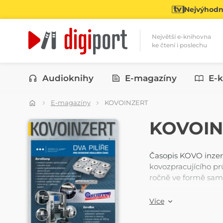
Nejvýhodně
Největší e-knihovna
ke čtení i poslechu
Kategorie
Audioknihy
E-magazíny
E-k
E-magazíny
KOVOINZERT
ČASOPIS
KOVOIN
Časopis KOVO inzert 
kovozpracujícího pr
ročně ve formě sam
Více