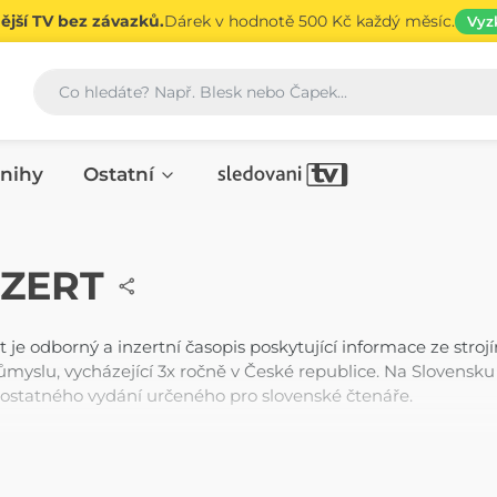
jší TV bez závazků.
Dárek v hodnotě 500 Kč každý měsíc.
Vyz
Vyhledávání
nihy
Ostatní
ZERT
je odborný a inzertní časopis poskytující informace ze strojí
ůmyslu, vycházející 3x ročně v České republice. Na Slovensku 
ostatného vydání určeného pro slovenské čtenáře.