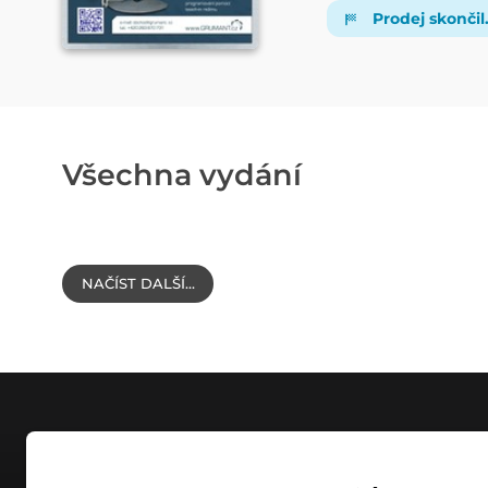
Prodej skončil
Všechna vydání
NAČÍST DALŠÍ…
NÁKUP