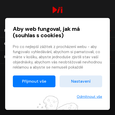
digiport.cz © 2026
Aby web fungoval, jak má
NÁKUP
(souhlas s cookies)
O SPOLEČNOSTI
Pro co nejlepší zážitek z procházení webu - aby
fungovalo vyhledávání, abychom si pamatovali, co
máte v košíku, abyste jednoduše zjistili stav vaší
KONTAKT
objednávky, abychom vás neobtěžovali nevhodnou
reklamou a abyste se nemuseli pokaždé
přihlašovat.
Proto od vás potřebujeme souhlas se
Přijmout vše
Nastavení
zpracováním souborů cookies
, tj. malých souborů,
které se dočasně ukládají ve vašem prohlížeči.
Děkujeme, že nám ho dáte a pomůžete nám tak
Odmítnout vše
web zlepšovat.