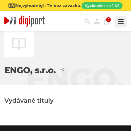
Nejvýhodnější TV bez závazků.
Vyzkoušet za 1 Kč
0
Kategorie
ENGO, s
ENGO, s.r.o.
Vydávané tituly