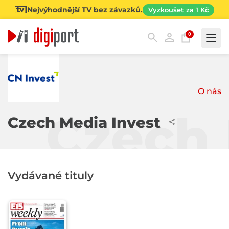
Nejvýhodnější TV bez závazků.
Vyzkoušet za 1 Kč
0
Kategorie
O nás
Czech 
Czech Media Invest
Vydávané tituly