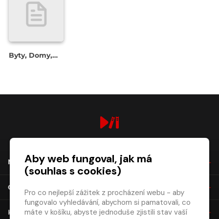
Byty, Domy,
Zahrady
digiport.cz © 2026
Aby web fungoval, jak má
NÁKUP
(souhlas s cookies)
O SPOLEČNOSTI
Pro co nejlepší zážitek z procházení webu - aby
fungovalo vyhledávání, abychom si pamatovali, co
máte v košíku, abyste jednoduše zjistili stav vaší
KONTAKT