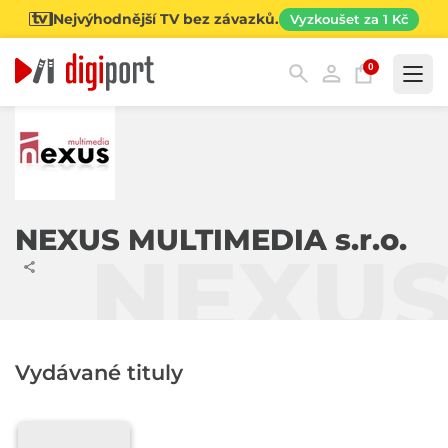
Nejvýhodnější TV bez závazků.
Vyzkoušet za 1 Kč
0
Kategorie
NEXUS MULTIMEDIA s.r.o.
NEXUS 
Vydávané tituly