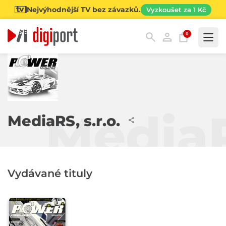
Nejvýhodnější TV bez závazků.
Vyzkoušet za 1 Kč
0
Kategorie
MediaR
MediaRS, s.r.o.
Vydávané tituly