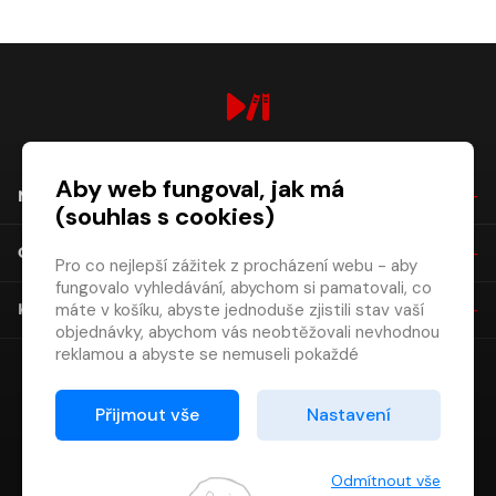
digiport.cz © 2026
Aby web fungoval, jak má
NÁKUP
(souhlas s cookies)
O SPOLEČNOSTI
Pro co nejlepší zážitek z procházení webu - aby
fungovalo vyhledávání, abychom si pamatovali, co
máte v košíku, abyste jednoduše zjistili stav vaší
KONTAKT
objednávky, abychom vás neobtěžovali nevhodnou
reklamou a abyste se nemuseli pokaždé
přihlašovat.
Proto od vás potřebujeme souhlas se
Přijmout vše
Nastavení
zpracováním souborů cookies
, tj. malých souborů,
které se dočasně ukládají ve vašem prohlížeči.
Děkujeme, že nám ho dáte a pomůžete nám tak
Odmítnout vše