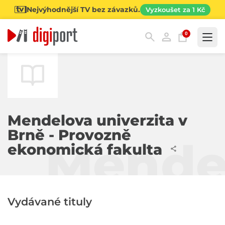
Nejvýhodnější TV bez závazků.
Vyzkoušet za 1 Kč
0
Kategorie
Mendelova univerzita v
Brně - Provozně
Mendel
ekonomická fakulta
Vydávané tituly