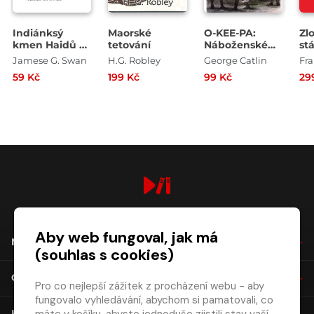
Indiánksý
Maorské
O-KEE-PA:
Zlo
kmen Haidů z
tetování
Náboženské
st
Ostrovů
obřady; a další
Jamese G. Swan
H.G. Robley
George Catlin
Fr
královny
zvyky
59 Kč
199 Kč
99 Kč
29
Charlotty,
Mandanů
Britská
Kolumbie
digiport.cz © 2026
Aby web fungoval, jak má
NÁKUP
(souhlas s cookies)
O SPOLEČNOSTI
Pro co nejlepší zážitek z procházení webu - aby
fungovalo vyhledávání, abychom si pamatovali, co
KONTAKT