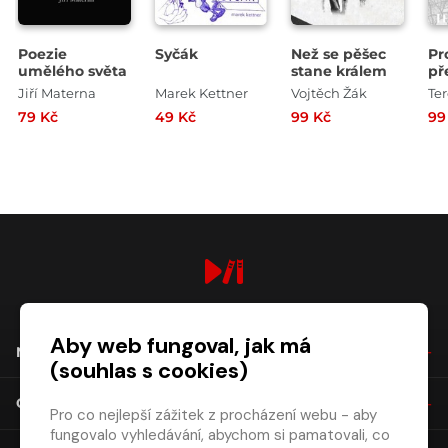
Poezie
Syčák
Než se pěšec
Pr
umělého světa
stane králem
př
Jiří Materna
Marek Kettner
Vojtěch Žák
Te
79 Kč
49 Kč
99 Kč
99
digiport.cz © 2026
Aby web fungoval, jak má
NÁKUP
(souhlas s cookies)
O SPOLEČNOSTI
Pro co nejlepší zážitek z procházení webu - aby
fungovalo vyhledávání, abychom si pamatovali, co