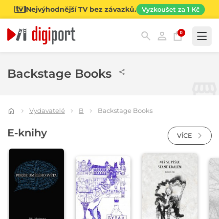
Nejvýhodnější TV bez závazků.
Vyzkoušet za 1 Kč
0
Kategorie
Backstage Books
Vydavatelé
B
Backstage Books
E-knihy
VÍCE