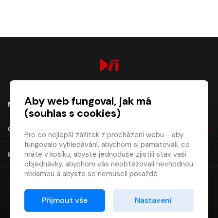
digiport.cz © 2026
Aby web fungoval, jak má
NÁKUP
(souhlas s cookies)
O SPOLEČNOSTI
Pro co nejlepší zážitek z procházení webu - aby
fungovalo vyhledávání, abychom si pamatovali, co
máte v košíku, abyste jednoduše zjistili stav vaší
KONTAKT
objednávky, abychom vás neobtěžovali nevhodnou
reklamou a abyste se nemuseli pokaždé
přihlašovat.
Proto od vás potřebujeme souhlas se
Přijmout vše
Nastavení
zpracováním souborů cookies
, tj. malých souborů,