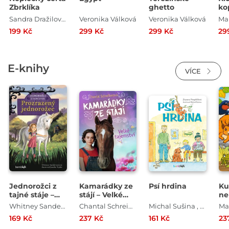
Zbrklíka
ghetto
ko
Sandra Dražilová-Zlámalová
Veronika Válková
Veronika Válková
Ma
199 Kč
299 Kč
299 Kč
29
E-knihy
VÍCE
Jednorožci z
Kamarádky ze
Psí hrdina
Ku
tajné stáje –
stájí – Velké
ne
Prozrazený
tajemství
př
Whitney Sandersonová , Jomike Tejido
Chantal Schreiberová
Michal Sušina , Zuzana Pospíšilová
jednorožec
169 Kč
237 Kč
161 Kč
23