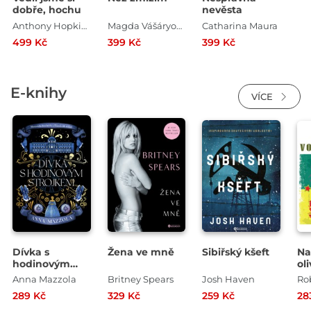
dobře, hochu
nevěsta
Anthony Hopkins
Magda Vášáryová Petr Šabata , Magda Vášáryová
Catharina Maura
499 Kč
399 Kč
399 Kč
E-knihy
VÍCE
Dívka s
Žena ve mně
Sibiřský kšeft
Na
hodinovým
ol
strojkem
ze
Anna Mazzola
Britney Spears
Josh Haven
289 Kč
329 Kč
259 Kč
28