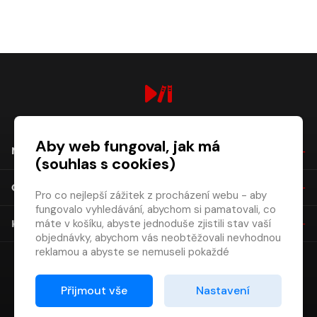
digiport.cz © 2026
Aby web fungoval, jak má
NÁKUP
(souhlas s cookies)
O SPOLEČNOSTI
Pro co nejlepší zážitek z procházení webu - aby
fungovalo vyhledávání, abychom si pamatovali, co
máte v košíku, abyste jednoduše zjistili stav vaší
KONTAKT
objednávky, abychom vás neobtěžovali nevhodnou
reklamou a abyste se nemuseli pokaždé
přihlašovat.
Proto od vás potřebujeme souhlas se
Přijmout vše
Nastavení
zpracováním souborů cookies
, tj. malých souborů,