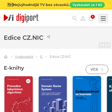
Nejvýhodnější TV bez závazků.
Vyzkoušet za 1 Kč
0
Kategorie
Edice CZ.NIC
Vydavatelé
E
Edice CZ.NIC
E-knihy
VÍCE