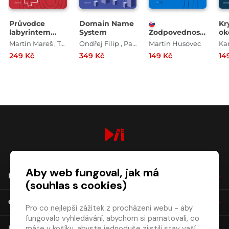
Průvodce
Domain Name
Kr
labyrintem
System
Zodpovednosť
ok
algoritmů –
na internete
Martin Mareš , Tomáš Valla
Ondřej Filip , Pavel Satrapa
Martin Husovec
Ka
druhé vydání
249 Kč
349 Kč
149 Kč
14
digiport.cz © 2026
Aby web fungoval, jak má
NÁKUP
(souhlas s cookies)
O SPOLEČNOSTI
Pro co nejlepší zážitek z procházení webu - aby
fungovalo vyhledávání, abychom si pamatovali, co
máte v košíku, abyste jednoduše zjistili stav vaší
KONTAKT