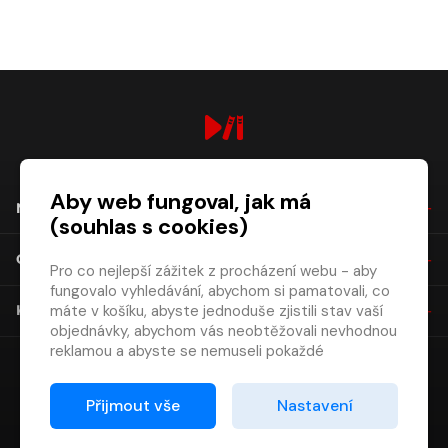
digiport.cz © 2026
Aby web fungoval, jak má
NÁKUP
(souhlas s cookies)
O SPOLEČNOSTI
Pro co nejlepší zážitek z procházení webu - aby
fungovalo vyhledávání, abychom si pamatovali, co
máte v košíku, abyste jednoduše zjistili stav vaší
KONTAKT
objednávky, abychom vás neobtěžovali nevhodnou
reklamou a abyste se nemuseli pokaždé
přihlašovat.
Proto od vás potřebujeme souhlas se
Přijmout vše
Nastavení
zpracováním souborů cookies
, tj. malých souborů,
které se dočasně ukládají ve vašem prohlížeči.