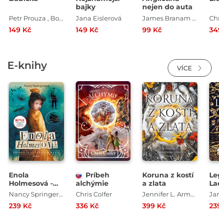
bajky
nejen do auta
Petr Prouza , Božena Němcová
Jana Eislerová
James Branam , Iva Dostálová
149 Kč
149 Kč
99 Kč
34
E-knihy
VÍCE
Enola
Príbeh
Koruna z kostí
Le
Holmesová -
alchýmie
a zlata
La
Případ
Nancy Springerová
Chris Colfer
Jennifer L. Armentroutová
Ja
zlověstných
239 Kč
336 Kč
399 Kč
23
kytic