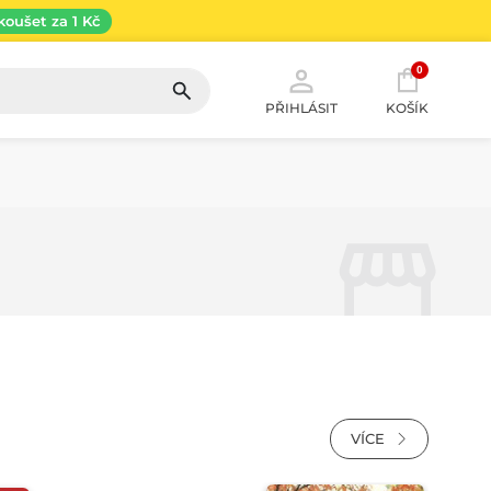
koušet za 1 Kč
0
PŘIHLÁSIT
KOŠÍK
VÍCE