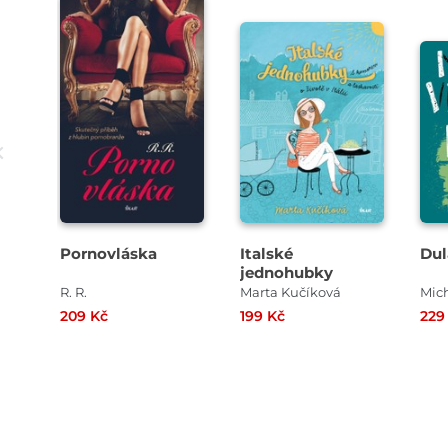
Pornovláska
Italské
Dul
jednohubky
R. R.
Marta Kučíková
Mic
209 Kč
199 Kč
229