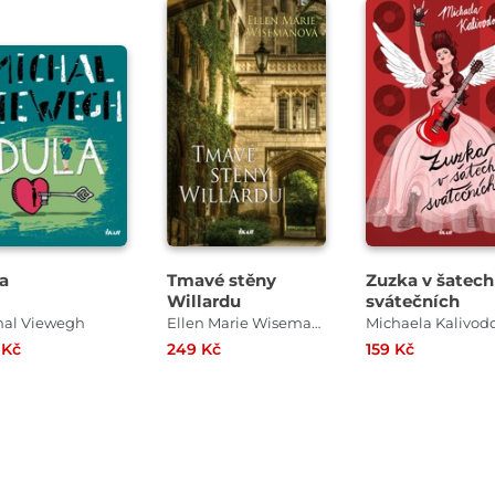
a
Tmavé stěny
Zuzka v šatech
Willardu
svátečních
hal Viewegh
Ellen Marie Wisemanová
Michaela Kalivod
 Kč
249 Kč
159 Kč