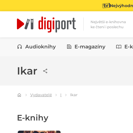
Nejvýhodně
Největší e-knihovna
ke čtení i poslechu
Kategorie
Audioknihy
E-magazíny
E-k
Ikar
Vydavatelé
I
Ikar
E-knihy