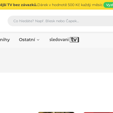
jší TV bez závazků.
Dárek v hodnotě 500 Kč každý měsíc.
Vyz
Vyhledávání
nihy
Ostatní