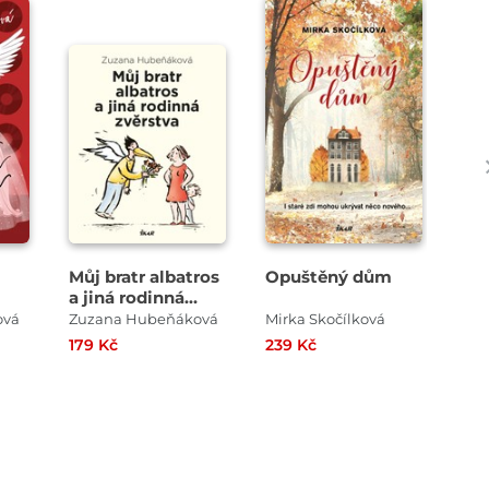
Můj bratr albatros
Opuštěný dům
Má
a jiná rodinná
mě
zvěrstva
ová
Zuzana Hubeňáková
Mirka Skočílková
Sal
179 Kč
239 Kč
249