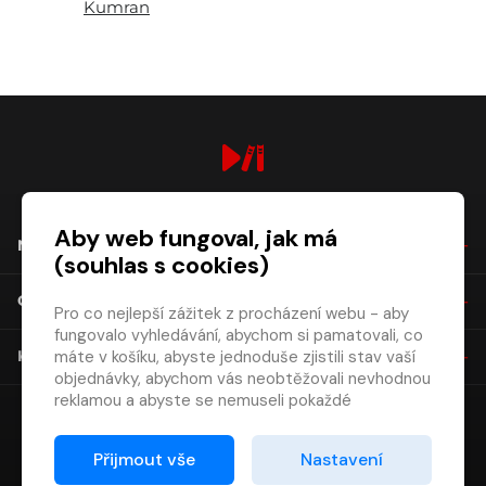
Kumran
digiport.cz © 2026
Aby web fungoval, jak má
NÁKUP
(souhlas s cookies)
O SPOLEČNOSTI
Pro co nejlepší zážitek z procházení webu - aby
fungovalo vyhledávání, abychom si pamatovali, co
máte v košíku, abyste jednoduše zjistili stav vaší
KONTAKT
objednávky, abychom vás neobtěžovali nevhodnou
reklamou a abyste se nemuseli pokaždé
přihlašovat.
Proto od vás potřebujeme souhlas se
Přijmout vše
Nastavení
zpracováním souborů cookies
, tj. malých souborů,