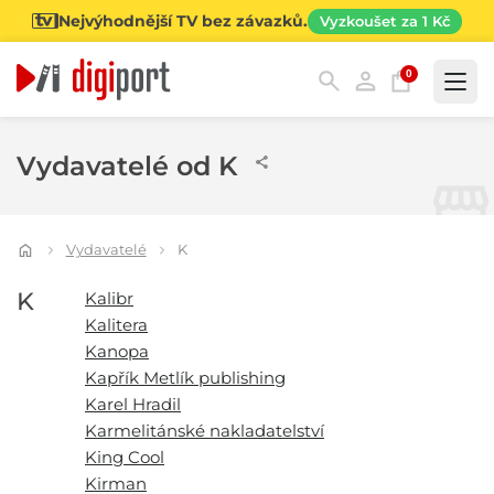
Nejvýhodnější TV bez závazků.
Vyzkoušet za 1 Kč
0
Kategorie
Vydavatelé od K
Vydavatelé
K
K
Kalibr
Kalitera
Kanopa
Kapřík Metlík publishing
Karel Hradil
Karmelitánské nakladatelství
King Cool
Kirman