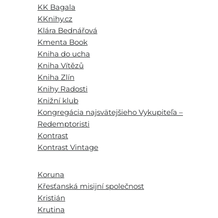
KK Bagala
KKnihy.cz
Klára Bednářová
Kmenta Book
Kniha do ucha
Kniha Vítězů
Kniha Zlín
Knihy Radosti
Knižní klub
Kongregácia najsvätejšieho Vykupiteľa –
Redemptoristi
Kontrast
Kontrast Vintage
Koruna
Křesťanská misijní společnost
Kristián
Krutina