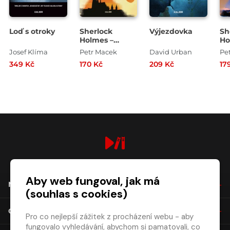
Loď s otroky
Sherlock
Výjezdovka
Sh
Holmes –
Ho
Golemův stín
Př
Josef Klíma
Petr Macek
David Urban
Pe
vy
349 Kč
170 Kč
209 Kč
17
po
digiport.cz © 2026
Aby web fungoval, jak má
NÁKUP
(souhlas s cookies)
O SPOLEČNOSTI
Pro co nejlepší zážitek z procházení webu - aby
fungovalo vyhledávání, abychom si pamatovali, co