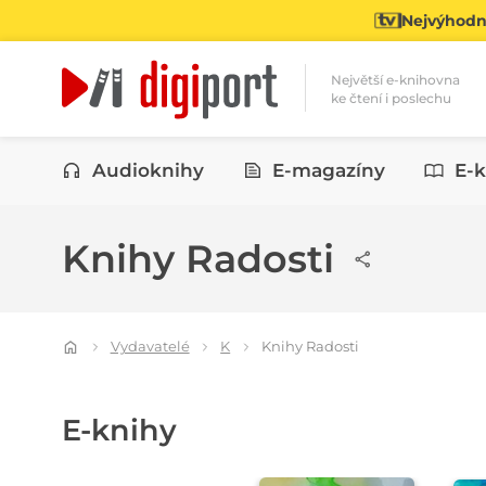
Nejvýhodně
Největší e-knihovna
ke čtení i poslechu
Kategorie
Audioknihy
E-magazíny
E-k
Knihy Radosti
Vydavatelé
K
Knihy Radosti
E-knihy