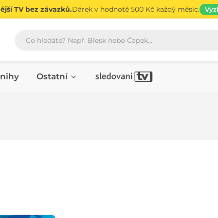
jší TV bez závazků.
Dárek v hodnotě 500 Kč každý měsíc.
Vyz
Vyhledávání
nihy
Ostatní