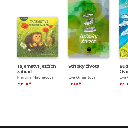
Tajemství ježčích
Střípky života
Buď
zahrad
živ
změ
Martina Macháčová
Eva Gmentová
Eva
399 Kč
199 Kč
159 