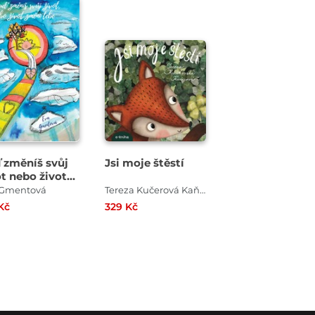
 změníš svůj
Jsi moje štěstí
ot nebo život
ní tebe
 Gmentová
Tereza Kučerová Kaňkovská
Kč
329 Kč