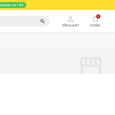
koušet za 1 Kč
0
PŘIHLÁSIT
KOŠÍK