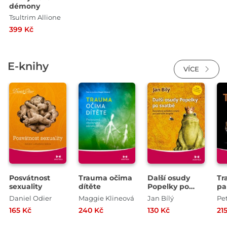
démony
Tsultrim Allione
399 Kč
E-knihy
VÍCE
Posvátnost
Trauma očima
Další osudy
Tr
sexuality
dítěte
Popelky po
pa
svatbě
Daniel Odier
Maggie Klineová
Jan Bílý
Pet
165 Kč
240 Kč
130 Kč
21