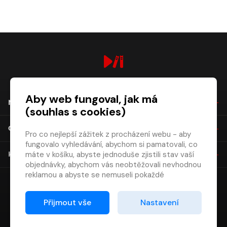
digiport.cz © 2026
Aby web fungoval, jak má
NÁKUP
(souhlas s cookies)
O SPOLEČNOSTI
Pro co nejlepší zážitek z procházení webu - aby
fungovalo vyhledávání, abychom si pamatovali, co
máte v košíku, abyste jednoduše zjistili stav vaší
KONTAKT
objednávky, abychom vás neobtěžovali nevhodnou
reklamou a abyste se nemuseli pokaždé
přihlašovat.
Proto od vás potřebujeme souhlas se
Přijmout vše
Nastavení
zpracováním souborů cookies
, tj. malých souborů,
které se dočasně ukládají ve vašem prohlížeči.