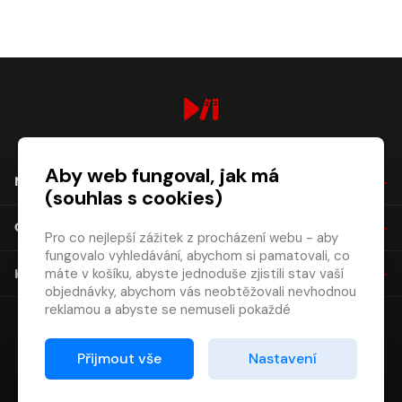
digiport.cz © 2026
Aby web fungoval, jak má
NÁKUP
(souhlas s cookies)
O SPOLEČNOSTI
Pro co nejlepší zážitek z procházení webu - aby
fungovalo vyhledávání, abychom si pamatovali, co
máte v košíku, abyste jednoduše zjistili stav vaší
KONTAKT
objednávky, abychom vás neobtěžovali nevhodnou
reklamou a abyste se nemuseli pokaždé
přihlašovat.
Proto od vás potřebujeme souhlas se
Přijmout vše
Nastavení
zpracováním souborů cookies
, tj. malých souborů,
které se dočasně ukládají ve vašem prohlížeči.