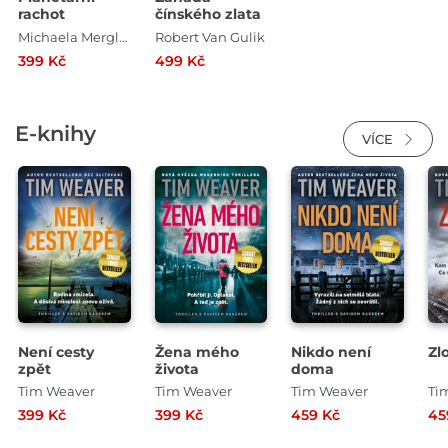
rachot
čínského zlata
Michaela Merglová , Martin Paytok
Robert Van Gulik
399 Kč
499 Kč
E-knihy
VÍCE
Není cesty
Žena mého
Nikdo není
Zl
zpět
života
doma
Tim Weaver
Tim Weaver
Tim Weaver
Ti
399 Kč
399 Kč
459 Kč
45