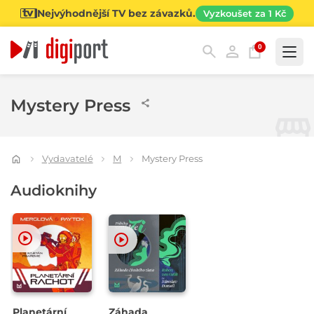
Nejvýhodnější TV bez závazků.
Vyzkoušet za 1 Kč
0
Kategorie
Mystery Press
Vydavatelé
M
Mystery Press
Audioknihy
Planetární
Záhada