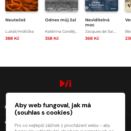
Neutečeš
Odnes můj žal
Neviditelná
Ve
moc
Lukáš Hrdlička
Katěrina Gordějevová
Jacques de Saint Victor
388 Kč
358 Kč
368 Kč
23
digiport.cz © 2026
Aby web fungoval, jak má
NÁKUP
(souhlas s cookies)
O SPOLEČNOSTI
Pro co nejlepší zážitek z procházení webu - aby