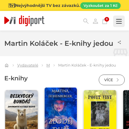
Nejvýhodnější TV bez závazků.
Vyzkoušet za 1 Kč
0
Kategorie
Martin Koláček - E-knihy jedou
Vydavatelé
M
Martin Koláček - E-knihy jedou
E-knihy
VÍCE