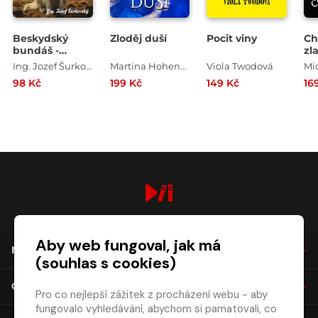
Beskydský
Zloděj duší
Pocit viny
Ch
bundáš -
zl
Zapomenutá
Ing. Jozef Šurkovský
Martina Hohenberger
Viola Twodová
Mi
historie
98 Kč
199 Kč
149 Kč
16
Beskyd
digiport.cz © 2026
Aby web fungoval, jak má
NÁKUP
(souhlas s cookies)
O SPOLEČNOSTI
Pro co nejlepší zážitek z procházení webu - aby
fungovalo vyhledávání, abychom si pamatovali, co