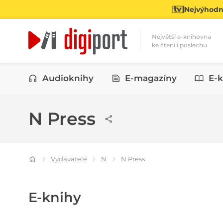
Nejvýhodně
Největší e-knihovna
ke čtení i poslechu
Kategorie
Audioknihy
E-magazíny
E-k
N Press
Vydavatelé
N
N Press
E-knihy