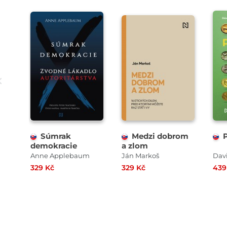
Súmrak
Medzi dobrom
demokracie
a zlom
Anne Applebaum
Ján Markoš
Dav
329 Kč
329 Kč
439