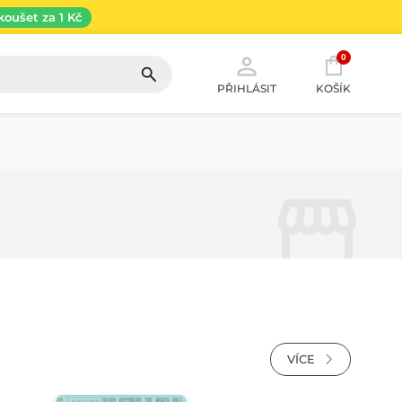
koušet za 1 Kč
0
PŘIHLÁSIT
KOŠÍK
VÍCE