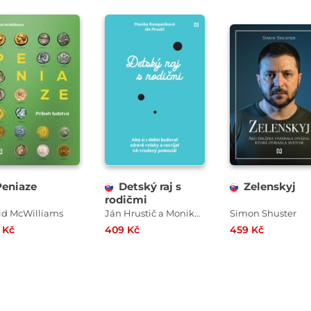
Peniaze
Detský raj s
Zelenskyj
rodičmi
id McWilliams
Ján Hrustič a Monika Kompaníková
Simon Shuster
 Kč
409 Kč
459 Kč