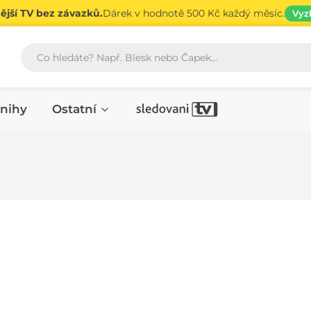
jší TV bez závazků.
Dárek v hodnotě 500 Kč každý měsíc.
Vyz
Vyhledávání
nihy
Ostatní