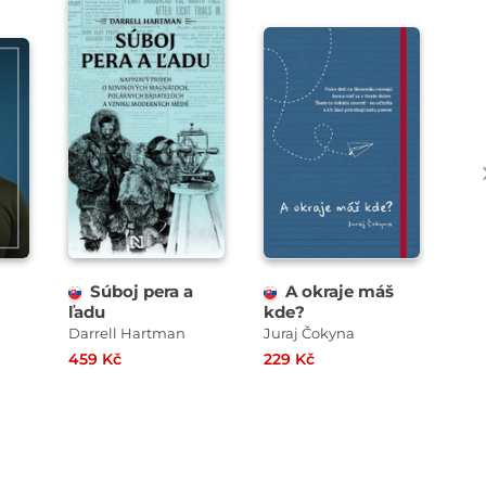
Súboj pera a
A okraje máš
ľadu
kde?
vý
Darrell Hartman
Juraj Čokyna
Mar
459 Kč
229 Kč
249