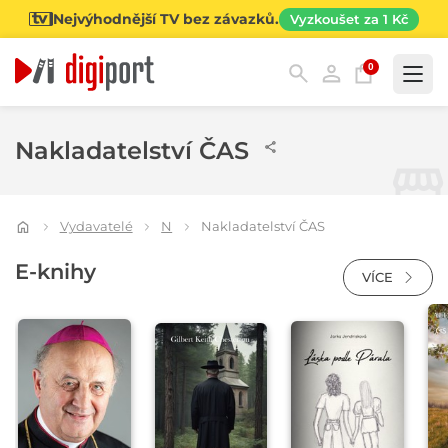
Nejvýhodnější TV bez závazků.
Vyzkoušet za 1 Kč
0
Kategorie
Nakladatelství ČAS
Vydavatelé
N
Nakladatelství ČAS
E-knihy
VÍCE