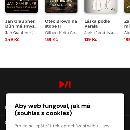
Jan Graubner:
Otec Brown na
Láska podle
Za
Bůh má smysl
stopě II
Párala
mi
pro humor
Jan Graubner , Marek Šmíd
Gilbert Keith Chesterton
Jarka Jendrisková
249 Kč
159 Kč
139 Kč
19
digiport.cz © 2026
Aby web fungoval, jak má
NÁKUP
(souhlas s cookies)
O SPOLEČNOSTI
Pro co nejlepší zážitek z procházení webu - aby