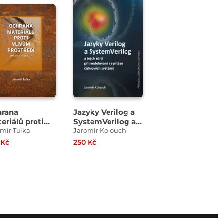
rana
Jazyky Verilog a
eriálů proti
SystemVerilog a
vům prostředí
jejich užití při
mír Tulka
Jaromír Kolouch
orie a metody)
modelování a
 Kč
250 Kč
syntéze
číslicových
systémů Příručka
začínajícího
uživatele