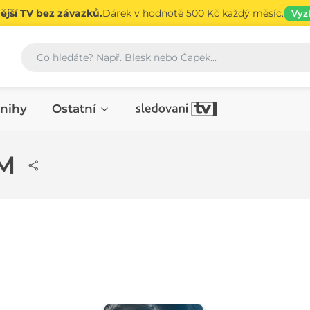
jší TV bez závazků.
Dárek v hodnotě 500 Kč každý měsíc.
Vyz
Vyhledávání
nihy
Ostatní
UM