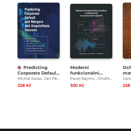
Predicting
Moderní
Och
Corporate Default
funkcionální
mat
and Mergers and
analýza s
vli
Michal Karas , Jan Pěta , Mária Režňáková
Pavel Rajmic , Ondřej Mokrý , Vítězslav Veselý
Jaro
Acquisitions
aplikacemi ve
(te
228 Kč
300 Kč
228
Success
zpracování
signálů