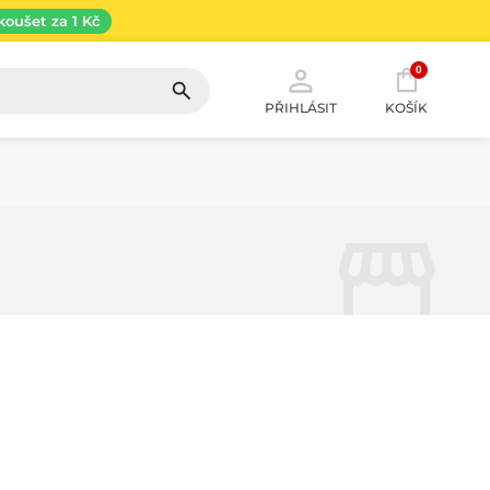
koušet za 1 Kč
0
PŘIHLÁSIT
KOŠÍK