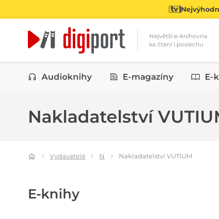
Nejvýhodně
Největší e-knihovna
ke čtení i poslechu
Kategorie
Audioknihy
E-magazíny
E-k
Nakladatelství VUTI
Vydavatelé
N
Nakladatelství VUTIUM
E-knihy