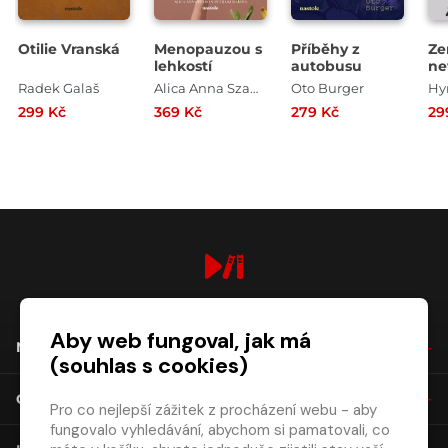
Otilie Vranská
Menopauzou s
Příběhy z
Ze
lehkostí
autobusu
ne
Radek Galaš
Alica Anna Szabó , Petra Kubalová
Oto Burger
299 Kč
369 Kč
279 Kč
29
digiport.cz © 2026
Aby web fungoval, jak má
NÁKUP
(souhlas s cookies)
O SPOLEČNOSTI
Pro co nejlepší zážitek z procházení webu - aby
fungovalo vyhledávání, abychom si pamatovali, co